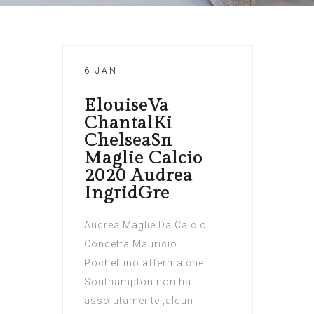
6 JAN
ElouiseVa
ChantalKi
ChelseaSn
Maglie Calcio
2020 Audrea
IngridGre
Audrea Maglie Da Calcio
Concetta Mauricio
Pochettino afferma che
Southampton non ha
assolutamente ‚alcun