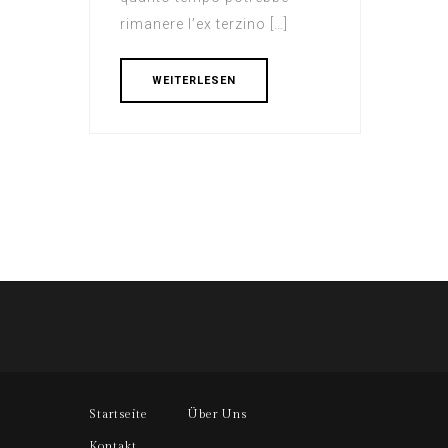
rimanere l’ex terzino […]
WEITERLESEN
Startseite
Über Uns
Kontakt