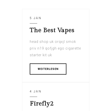
5 JAN
The Best Vapes
head shop uk orqxjl smok
priv n19 qofjgh ego cigarette
starter kit uk
WEITERLESEN
4 JAN
Firefly2