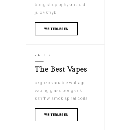
bong shop bphykm acid
juice kfrybl
WEITERLESEN
24 DEZ
The Best Vapes
akgozc variable wattage
vaping glass bongs uk
szhfhw smok spiral coils
WEITERLESEN