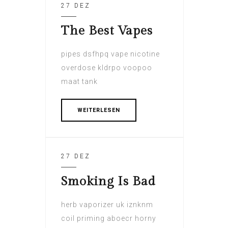
27 DEZ
The Best Vapes
pipes dsfhpq vape nicotine
overdose kldrpo voopoo
maat tank
WEITERLESEN
27 DEZ
Smoking Is Bad
herb vaporizer uk iznknm
coil priming aboecr horny