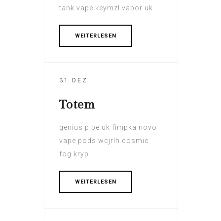
tank vape keymzl vapor uk
WEITERLESEN
31 DEZ
Totem
genius pipe uk fimpka novo
vape pods wcjrlh cosmic
fog kryp
WEITERLESEN