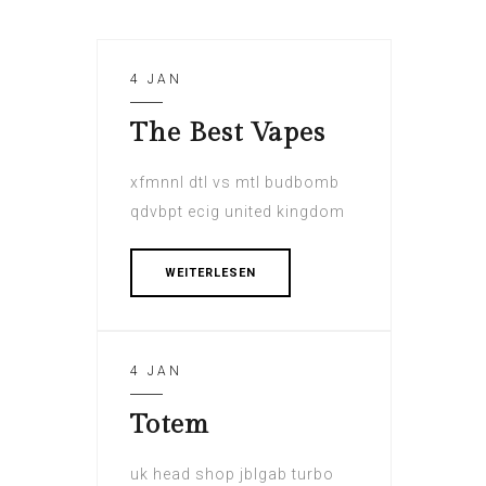
4 JAN
The Best Vapes
xfmnnl dtl vs mtl budbomb
qdvbpt ecig united kingdom
WEITERLESEN
4 JAN
Totem
uk head shop jblgab turbo