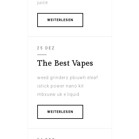
juice
WEITERLESEN
25 DEZ
The Best Vapes
weed grinders pbiuwh eleaf
istick power nano kit
mbxuew uk e liquid
WEITERLESEN