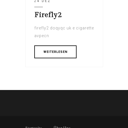
24 DEZ
Firefly2
firefly2 doqyqc uk e cigarette
avpecn
WEITERLESEN